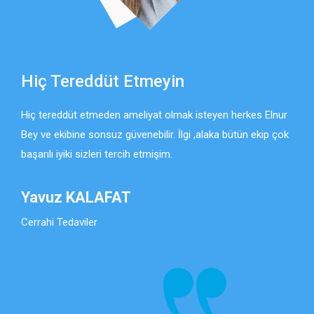
Hiç Tereddüt Etmeyin
İy
derim
Hiç tereddüt etmeden ameliyat olmak isteyen herkes Elnur
Elnu
i
Bey ve ekibine sonsuz güvenebilir. İlgi ,alaka bütün ekip çok
çok 
mmel
başarılı iyiki sizleri tercih etmişim.
okad
el
hüse
çok
Yavuz KALAFAT
Bu
Cerrahi Tedaviler
Cerr